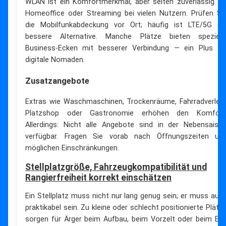
WLAN ist ein Komfortmerkmal, aber selten zuverlässig fü
Homeoffice oder Streaming bei vielen Nutzern. Prüfen Si
die Mobilfunkabdeckung vor Ort; häufig ist LTE/5G di
bessere Alternative. Manche Plätze bieten speziell
Business-Ecken mit besserer Verbindung — ein Plus fü
digitale Nomaden.
Zusatzangebote
Extras wie Waschmaschinen, Trockenräume, Fahrradverleih
Platzshop oder Gastronomie erhöhen den Komfort
Allerdings: Nicht alle Angebote sind in der Nebensaiso
verfügbar. Fragen Sie vorab nach Öffnungszeiten un
möglichen Einschränkungen.
Stellplatzgröße, Fahrzeugkompatibilität und
Rangierfreiheit korrekt einschätzen
Ein Stellplatz muss nicht nur lang genug sein; er muss auc
praktikabel sein. Zu kleine oder schlecht positionierte Plätz
sorgen für Ärger beim Aufbau, beim Vorzelt oder beim Ein