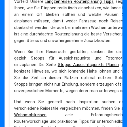
Vorfeld: Unsere
Langzeitreisen Routenplanung Tipps
zeige
Ihnen, wie Sie Etappen realistisch einschätzen, wie lange Si
an einem Ort bleiben sollten und welche Pausen Si
einplanen müssen, damit weder Fahrzeug noch Reisend
überlastet werden. Gerade bei mehreren Wochen unterweg
ist eine durchdachte Routenplanung die beste Versicherun
gegen Stress und unvorhergesehene Zusatzkosten.
Wenn Sie Ihre Reiseroute gestalten, denken Sie daran
gezielt Stopps für Aussichtspunkte und Fotomotiv
einzuplanen: Die Seite
Stopps Aussichtspunkte Planen
gib
konkrete Hinweise, wo sich lohnende Halte lohnen und wi
Sie die Zeit an diesen Plätzen optimal nutzen. Solch
Stopps bringen nicht nur Erholung, sondern erzeugen oft di
unvergesslichen Momente, wegen derer man unterwegs ist.
Und wenn Sie generell nach Inspiration suchen ode
verschiedene Reisestile vergleichen möchten, finden Sie au
Wohnmobilreisen
viele Erfahrungsberichte
Routenvorschläge und praktische Tipps für unterschiedlich