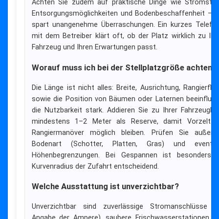
Achten Sie zudem auf praktische Dinge wie Stromstär
Entsorgungsmöglichkeiten und Bodenbeschaffenheit — 
spart unangenehme Überraschungen. Ein kurzes Telefo
mit dem Betreiber klärt oft, ob der Platz wirklich zu Ih
Fahrzeug und Ihren Erwartungen passt.
Worauf muss ich bei der Stellplatzgröße achten?
Die Länge ist nicht alles: Breite, Ausrichtung, Rangierflä
sowie die Position von Bäumen oder Laternen beeinflus
die Nutzbarkeit stark. Addieren Sie zu Ihrer Fahrzeuglä
mindestens 1–2 Meter als Reserve, damit Vorzelt 
Rangiermanöver möglich bleiben. Prüfen Sie außer
Bodenart (Schotter, Platten, Gras) und eventue
Höhenbegrenzungen. Bei Gespannen ist besonders 
Kurvenradius der Zufahrt entscheidend.
Welche Ausstattung ist unverzichtbar?
Unverzichtbar sind zuverlässige Stromanschlüsse (
Angabe der Ampere), saubere Frischwasserstationen, e